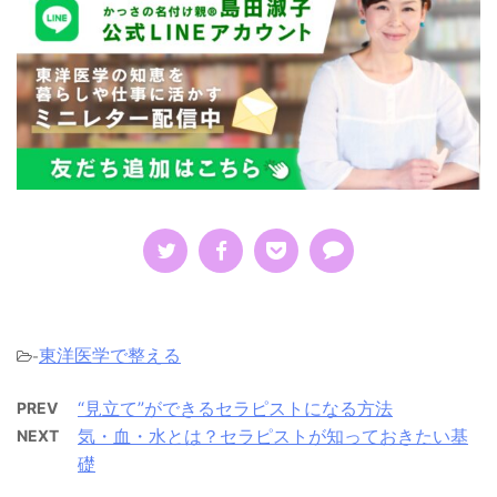
東洋医学で整える
-
“見立て”ができるセラピストになる方法
PREV
気・血・水とは？セラピストが知っておきたい基
NEXT
礎