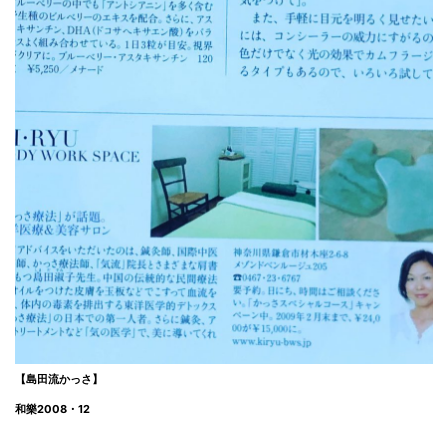
【島田流かっさ】
和樂2008・12