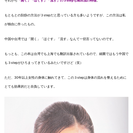
それから
「開く」「ほぐす」「流す」の３stepも島田流の特徴
。
もともとの刮痧の方法が３stepだと思っている方も多いようですが、この方法は私
が独自に作ったもの。
中国や台湾では「開く」「ほぐす」「流す」なんて一切言ってないのです。
もっとも、この本は台湾でも上海でも翻訳出版されているので、細菌ではもう中国で
も３stepがひろまってきているみたいですけど（笑）
ただ、30年以上女性の身体に触れてきて、この３stepは身体の流れを整えるために
とても効果的だと自負しています。