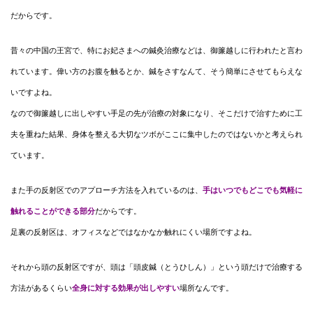
だからです。
昔々の中国の王宮で、特にお妃さまへの鍼灸治療などは、御簾越しに行われたと言わ
れています。偉い方のお腹を触るとか、鍼をさすなんて、そう簡単にさせてもらえな
いですよね。
なので御簾越しに出しやすい手足の先が治療の対象になり、そこだけで治すために工
夫を重ねた結果、身体を整える大切なツボがここに集中したのではないかと考えられ
ています。
また手の反射区でのアプローチ方法を入れているのは、
手はいつでもどこでも気軽に
触れることができる部分
だからです。
足裏の反射区は、オフィスなどではなかなか触れにくい場所ですよね。
それから頭の反射区ですが、頭は「頭皮鍼（とうひしん）」という頭だけで治療する
方法があるくらい
全身に対する効果が出しやすい
場所なんです。