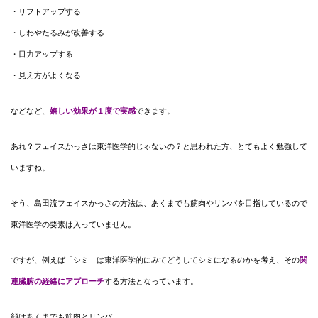
・リフトアップする
・しわやたるみが改善する
・目力アップする
・見え方がよくなる
などなど、
嬉しい効果が１度で実感
できます。
あれ？フェイスかっさは東洋医学的じゃないの？と思われた方、とてもよく勉強して
いますね。
そう、島田流フェイスかっさの方法は、あくまでも筋肉やリンパを目指しているので
東洋医学の要素は入っていません。
ですが、例えば「シミ」は東洋医学的にみてどうしてシミになるのかを考え、その
関
連臓腑の経絡にアプローチ
する方法となっています。
顔はあくまでも筋肉とリンパ。