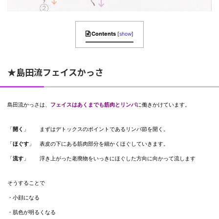
Contents
[
show
]
★島田流フェイスかっさ
島田流かっさは、
フェイスはあくまでも筋肉とリンパ
に働きかけています。
「
開く
」 まずはデトックスのポイントであるリンパ節を開く。
「
ほぐす
」 表皮の下にある筋肉部分を細かくほぐしていきます。
「
流す
」 浮き上がった老廃物をいっきにほぐした方向に向かって流します
そうすることで
・小顔になる
・肌色が明るくなる