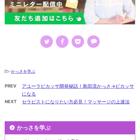
-
かっさを学ぶ
PREV
アユーラビカッサ開発秘話！島田流かっさ→ビカッサ
になる
NEXT
セラピストになりたい方必見！マッサージの上達法
かっさを学ぶ