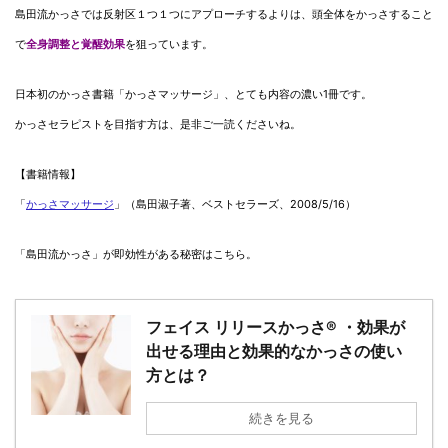
島田流かっさでは反射区１つ１つにアプローチするよりは、頭全体をかっさすること
で
全身調整と覚醒効果
を狙っています。
日本初のかっさ書籍「かっさマッサージ」、とても内容の濃い1冊です。
かっさセラピストを目指す方は、是非ご一読くださいね。
【書籍情報】
「
かっさマッサージ
」（島田淑子著、ベストセラーズ、2008/5/16）
「島田流かっさ」が即効性がある秘密はこちら。
フェイス リリースかっさ® ・効果が
出せる理由と効果的なかっさの使い
方とは？
続きを見る