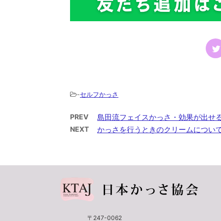
-
セルフかっさ
PREV
島田流フェイスかっさ・効果が出せ
NEXT
かっさを行うときのクリームについ
〒247-0062