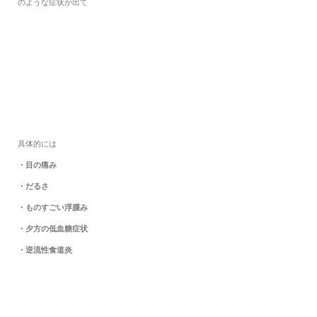
のような症状が出て
具体的には
・目の痛み
・だるさ
・ものすごい浮腫み
・夕方の低血糖症状
・逆流性食道炎