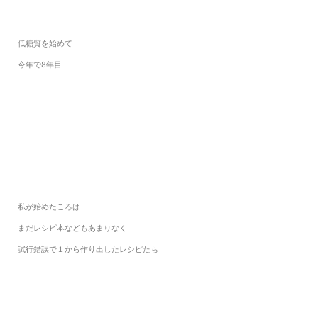
低糖質を始めて
今年で8年目
私が始めたころは
まだレシピ本などもあまりなく
試行錯誤で１から作り出したレシピたち