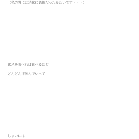
（私の胃には消化に負担だったみたいです・・・）
玄米を食べれば食べるほど
どんどん浮腫んでいって
しまいには