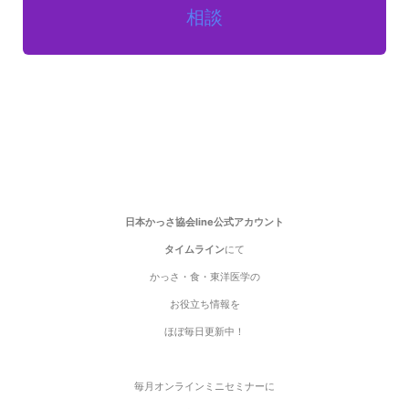
相談
日本かっさ協会line公式アカウント
タイムライン
にて
かっさ・食・東洋医学の
お役立ち情報を
ほぼ毎日更新中！
毎月オンラインミニセミナーに