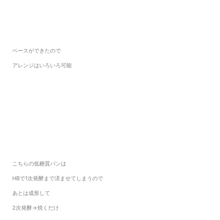
ベースができたので
アレンジはいろいろ可能
こちらの低糖質パンは
HBで1次発酵まで済ませてしまうので
あとは成形して
2次発酵→焼くだけ