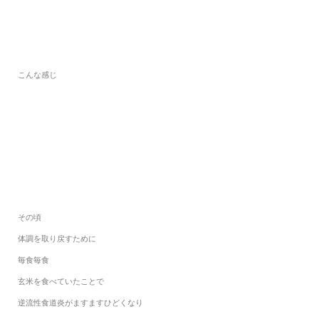
こんな感じ
その頃
体調を取り戻すために
毎食毎食
玄米を食べていたことで
逆流性食道炎がますますひどくなり